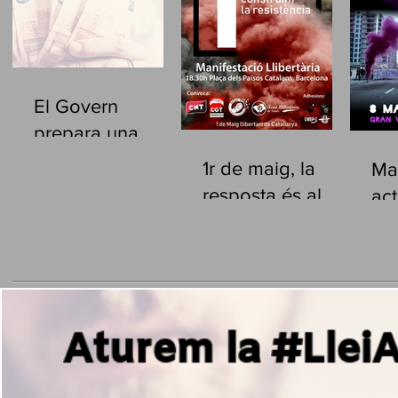
El Govern
prepara una
privatització
1r de maig, la
Man
massiva dels
resposta és al
act
serveis d’atenció
carrer
pe
a les persones.
Ge
Aturem la #LleiAr
ma