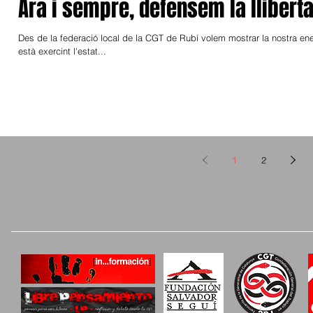
Ara i sempre, defensem la lliberta
Des de la federació local de la CGT de Rubí volem mostrar la nostra en
està exercint l'estat...
1
2